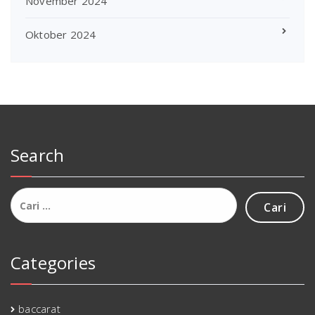
November 2024
Oktober 2024
Search
Cari
untuk:
Categories
baccarat