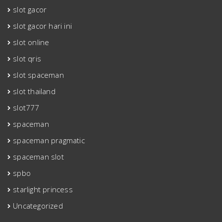
slot gacor
slot gacor hari ini
slot online
slot qris
slot spaceman
slot thailand
slot777
spaceman
spaceman pragmatic
spaceman slot
spbo
starlight princess
Uncategorized