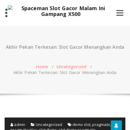
Skip
to
content
Akhir Pekan Terkesan: Slot Gacor Menangkan Anda
Home
/
Uncategorized
/
Akhir Pekan Terkesan: Slot Gacor Menangkan Anda
admin
Uncategorized
demo slot
,
pragmatic
,
pragmatic play
,
slot demo
,
slot demo pragmatic