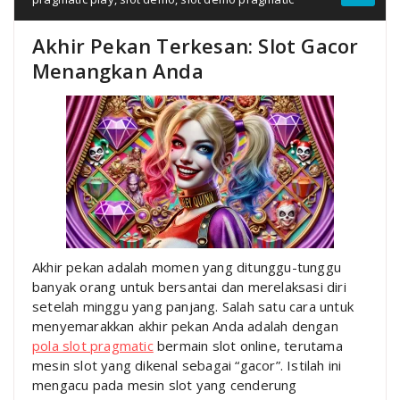
Akhir Pekan Terkesan: Slot Gacor
Menangkan Anda
Akhir pekan adalah momen yang ditunggu-tunggu
banyak orang untuk bersantai dan merelaksasi diri
setelah minggu yang panjang. Salah satu cara untuk
menyemarakkan akhir pekan Anda adalah dengan
pola slot pragmatic
bermain slot online, terutama
mesin slot yang dikenal sebagai “gacor”. Istilah ini
mengacu pada mesin slot yang cenderung