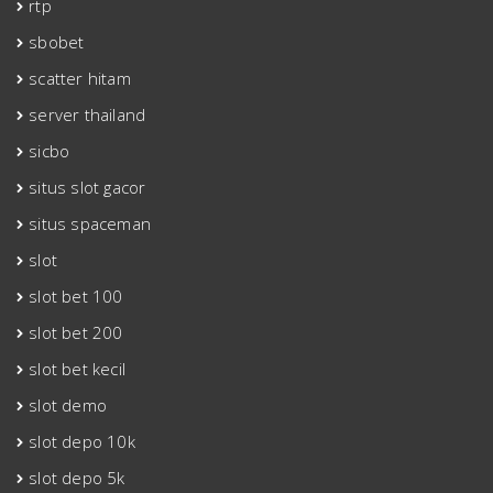
rtp
sbobet
scatter hitam
server thailand
sicbo
situs slot gacor
situs spaceman
slot
slot bet 100
slot bet 200
slot bet kecil
slot demo
slot depo 10k
slot depo 5k