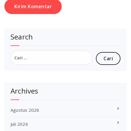
Search
Cari
untuk:
Archives
Agustus 2026
Juli 2026