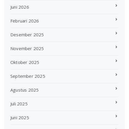
Juni 2026
Februari 2026
Desember 2025
November 2025
Oktober 2025
September 2025
Agustus 2025
Juli 2025
Juni 2025