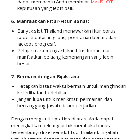
dapat membantu Anda membuat
MAUSLOT
keputusan yang lebih baik.
6. Manfaatkan Fitur-Fitur Bonus:
Banyak slot Thailand menawarkan fitur bonus
seperti putaran gratis, permainan bonus, dan
jackpot progresif.
Pelajari cara mengaktifkan fitur-fitur ini dan
manfaatkan peluang kemenangan yang lebih
besar.
7. Bermain dengan Bijaksana:
Tetapkan batas waktu bermain untuk menghindari
keterlibatan berlebihan.
Jangan lupa untuk menikmati permainan dan
bertanggung jawab dalam perjudian.
Dengan mengikuti tips-tips di atas, Anda dapat
meningkatkan peluang untuk membuka bonus
tersembunyi di server slot top Thailand. Ingatlah