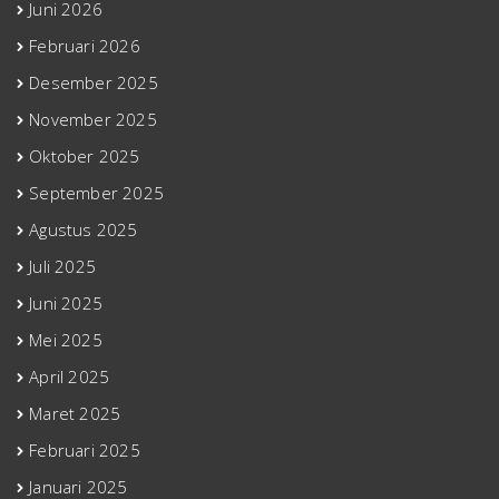
Juni 2026
Februari 2026
Desember 2025
November 2025
Oktober 2025
September 2025
Agustus 2025
Juli 2025
Juni 2025
Mei 2025
April 2025
Maret 2025
Februari 2025
Januari 2025