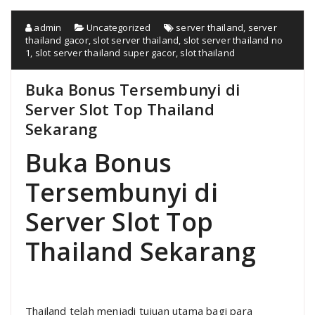
admin
Uncategorized
server thailand
,
server
thailand gacor
,
slot server thailand
,
slot server thailand no
1
,
slot server thailand super gacor
,
slot thailand
Buka Bonus Tersembunyi di
Server Slot Top Thailand
Sekarang
Buka Bonus
Tersembunyi di
Server Slot Top
Thailand Sekarang
Thailand telah menjadi tujuan utama bagi para