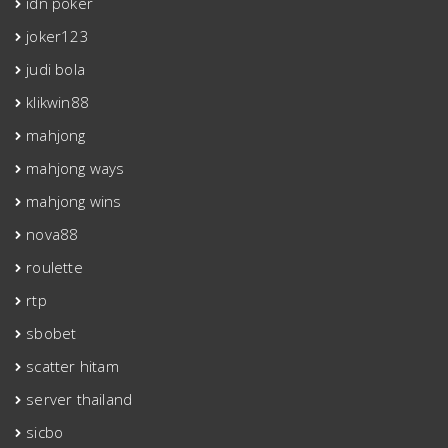
idn poker
joker123
judi bola
klikwin88
mahjong
mahjong ways
mahjong wins
nova88
roulette
rtp
sbobet
scatter hitam
server thailand
sicbo