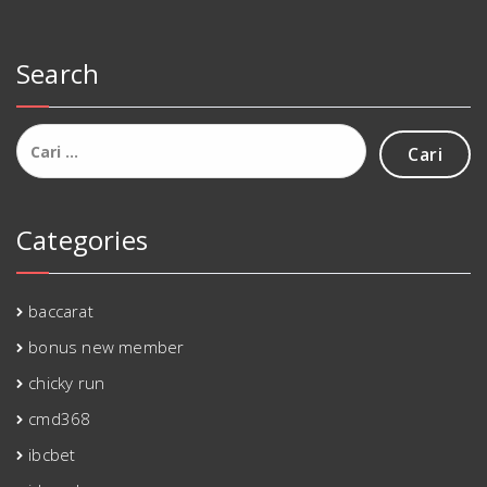
Search
Cari
untuk:
Categories
baccarat
bonus new member
chicky run
cmd368
ibcbet