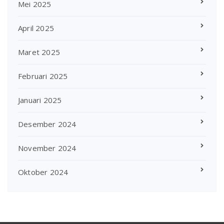
Mei 2025
April 2025
Maret 2025
Februari 2025
Januari 2025
Desember 2024
November 2024
Oktober 2024