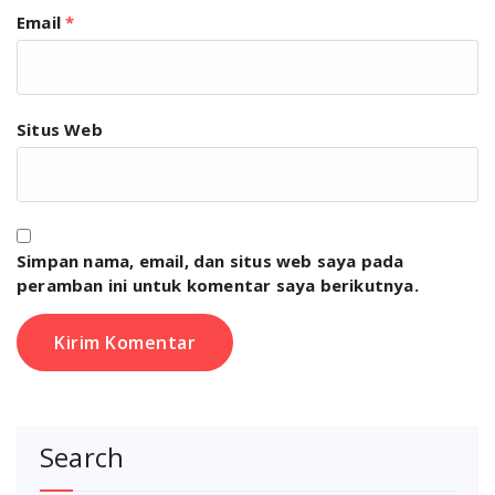
Email
*
Situs Web
Simpan nama, email, dan situs web saya pada
peramban ini untuk komentar saya berikutnya.
Search