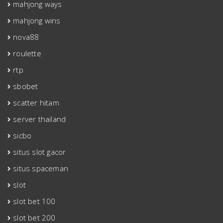
mahjong ways
mahjong wins
nova88
roulette
rtp
sbobet
scatter hitam
server thailand
sicbo
situs slot gacor
situs spaceman
slot
slot bet 100
slot bet 200