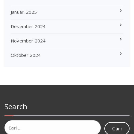
Januari 2025
Desember 2024
November 2024
Oktober 2024
Search
Cari
untuk: