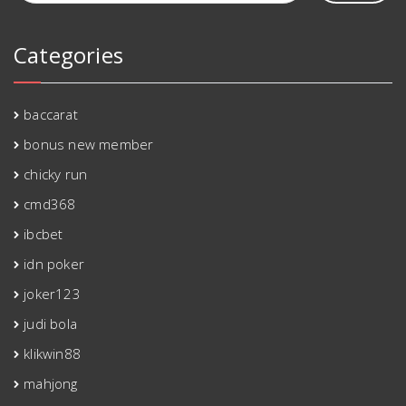
Categories
baccarat
bonus new member
chicky run
cmd368
ibcbet
idn poker
joker123
judi bola
klikwin88
mahjong