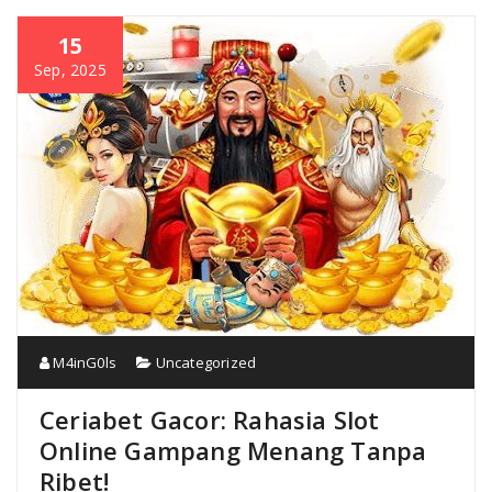
15
Sep, 2025
M4inG0ls
Uncategorized
Ceriabet Gacor: Rahasia Slot
Online Gampang Menang Tanpa
Ribet!