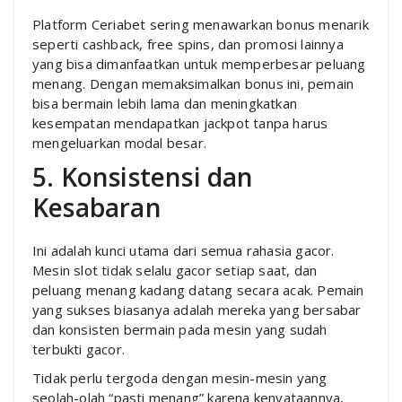
Platform Ceriabet sering menawarkan bonus menarik
seperti cashback, free spins, dan promosi lainnya
yang bisa dimanfaatkan untuk memperbesar peluang
menang. Dengan memaksimalkan bonus ini, pemain
bisa bermain lebih lama dan meningkatkan
kesempatan mendapatkan jackpot tanpa harus
mengeluarkan modal besar.
5. Konsistensi dan
Kesabaran
Ini adalah kunci utama dari semua rahasia gacor.
Mesin slot tidak selalu gacor setiap saat, dan
peluang menang kadang datang secara acak. Pemain
yang sukses biasanya adalah mereka yang bersabar
dan konsisten bermain pada mesin yang sudah
terbukti gacor.
Tidak perlu tergoda dengan mesin-mesin yang
seolah-olah “pasti menang” karena kenyataannya,