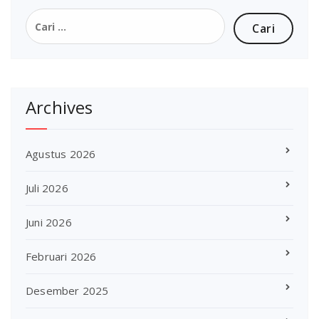
Cari
untuk:
Archives
Agustus 2026
Juli 2026
Juni 2026
Februari 2026
Desember 2025