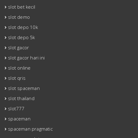
slot bet kecil
slot demo
slot depo 10k
slot depo 5k
slot gacor
slot gacor hari ini
slot online
slot qris
slot spaceman
slot thailand
slot777
spaceman
spaceman pragmatic