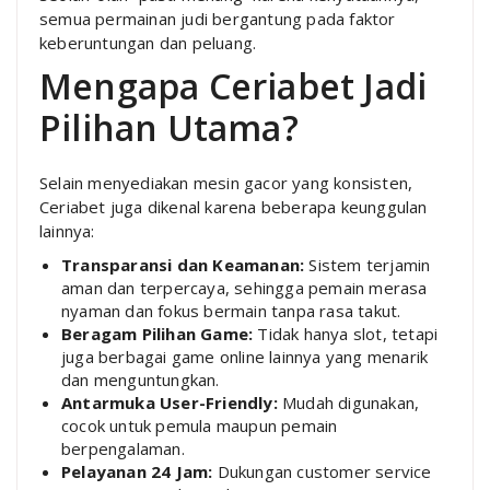
semua permainan judi bergantung pada faktor
keberuntungan dan peluang.
Mengapa Ceriabet Jadi
Pilihan Utama?
Selain menyediakan mesin gacor yang konsisten,
Ceriabet juga dikenal karena beberapa keunggulan
lainnya:
Transparansi dan Keamanan:
Sistem terjamin
aman dan terpercaya, sehingga pemain merasa
nyaman dan fokus bermain tanpa rasa takut.
Beragam Pilihan Game:
Tidak hanya slot, tetapi
juga berbagai game online lainnya yang menarik
dan menguntungkan.
Antarmuka User-Friendly:
Mudah digunakan,
cocok untuk pemula maupun pemain
berpengalaman.
Pelayanan 24 Jam:
Dukungan customer service