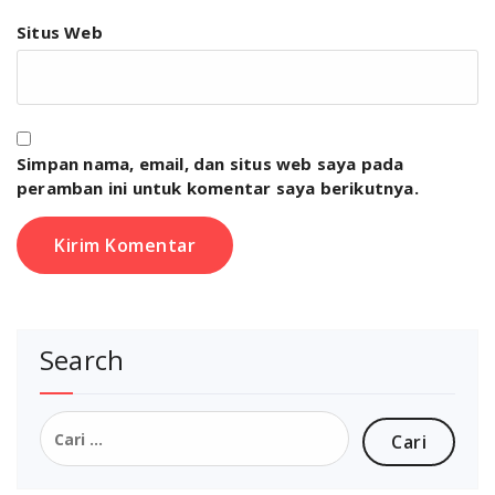
Situs Web
Simpan nama, email, dan situs web saya pada
peramban ini untuk komentar saya berikutnya.
Search
Cari
untuk: