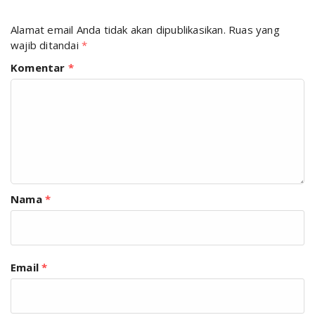
Alamat email Anda tidak akan dipublikasikan.
Ruas yang
wajib ditandai
*
Komentar
*
Nama
*
Email
*