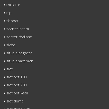
roulette
rtp
sbobet
scatter hitam
server thailand
sicbo
situs slot gacor
situs spaceman
slot
slot bet 100
slot bet 200
slot bet kecil
slot demo