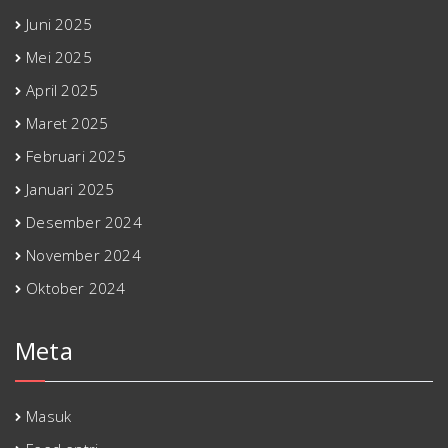
Juni 2025
Mei 2025
April 2025
Maret 2025
Februari 2025
Januari 2025
Desember 2024
November 2024
Oktober 2024
Meta
Masuk