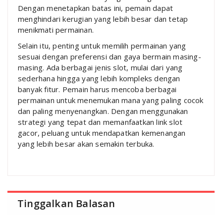
Dengan menetapkan batas ini, pemain dapat
menghindari kerugian yang lebih besar dan tetap
menikmati permainan.
Selain itu, penting untuk memilih permainan yang
sesuai dengan preferensi dan gaya bermain masing-
masing. Ada berbagai jenis slot, mulai dari yang
sederhana hingga yang lebih kompleks dengan
banyak fitur. Pemain harus mencoba berbagai
permainan untuk menemukan mana yang paling cocok
dan paling menyenangkan. Dengan menggunakan
strategi yang tepat dan memanfaatkan link slot
gacor, peluang untuk mendapatkan kemenangan
yang lebih besar akan semakin terbuka.
Tinggalkan Balasan