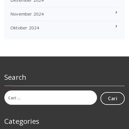
Desember 2024
November 2024
Oktober 2024
Search
Cari
untuk:
Categories