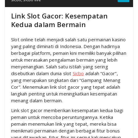
Link Slot Gacor: Kesempatan
Kedua dalam Bermain
Slot online telah menjadi salah satu permainan kasino
yang paling diminati di Indonesia. Dengan hadirnya
berbagai platform, pemain kini memiliki banyak pilihan
untuk merasakan pengalaman bermain yang lebih
menyenangkan. Salah satu istilah yang sering
disebutkan dalam dunia slot
Sicbo
adalah “Gacor”,
yang merupakan singkatan dari “Gampang Menang
Cor”. Menemukan link slot gacor yang tepat adalah
langkah penting untuk meningkatkan kesempatan
menang dalam bermain.
Link slot gacor memberikan kesempatan kedua bagi
pemain untuk mencoba peruntungannya. Ketika
pemain menemukan link yang tepat, mereka bisa
menikmati permainan dengan berbagai fitur bonus
yang ditawarkan. Fitur-fitur ini sering kali mencakup