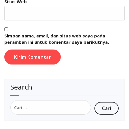
Situs Web
Simpan nama, email, dan situs web saya pada
peramban ini untuk komentar saya berikutnya.
Search
Cari
untuk: