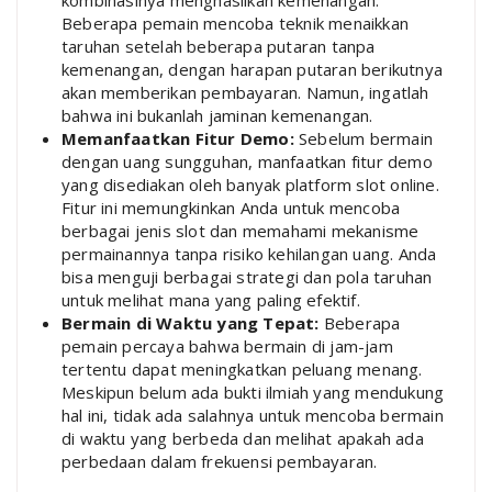
kombinasinya menghasilkan kemenangan.
Beberapa pemain mencoba teknik menaikkan
taruhan setelah beberapa putaran tanpa
kemenangan, dengan harapan putaran berikutnya
akan memberikan pembayaran. Namun, ingatlah
bahwa ini bukanlah jaminan kemenangan.
Memanfaatkan Fitur Demo:
Sebelum bermain
dengan uang sungguhan, manfaatkan fitur demo
yang disediakan oleh banyak platform slot online.
Fitur ini memungkinkan Anda untuk mencoba
berbagai jenis slot dan memahami mekanisme
permainannya tanpa risiko kehilangan uang. Anda
bisa menguji berbagai strategi dan pola taruhan
untuk melihat mana yang paling efektif.
Bermain di Waktu yang Tepat:
Beberapa
pemain percaya bahwa bermain di jam-jam
tertentu dapat meningkatkan peluang menang.
Meskipun belum ada bukti ilmiah yang mendukung
hal ini, tidak ada salahnya untuk mencoba bermain
di waktu yang berbeda dan melihat apakah ada
perbedaan dalam frekuensi pembayaran.