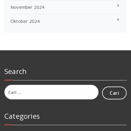
November 2024
Oktober 2024
Search
Cari
untuk:
Categories