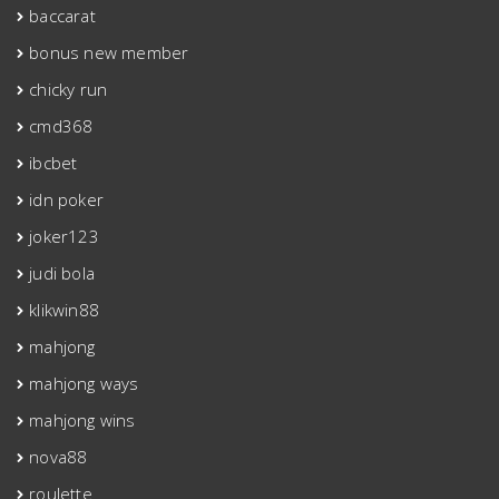
baccarat
bonus new member
chicky run
cmd368
ibcbet
idn poker
joker123
judi bola
klikwin88
mahjong
mahjong ways
mahjong wins
nova88
roulette