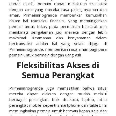
dapat dipilih, pemain dapat melakukan transaksi
dengan cara yang mereka rasa paling nyaman dan
aman. Primeinnriogrande memberikan kemudahan
dalam hal transaksi finansial, yang memungkinkan
pemain untuk fokus pada permainan baccarat dan
menikmati pengalaman judi mereka dengan lebih
maksimal. Keamanan dan kenyamanan dalam
bertransaksi adalah hal yang selalu dijaga di
Primeinnriogrande, memberikan rasa aman bagi para
pemain untuk bermain dengan uang asli.
Fleksibilitas Akses di
Semua Perangkat
Primeinnriogrande juga memastikan bahwa situs
mereka dapat diakses dengan mudah melalui
berbagai perangkat, baik desktop, laptop, atau
perangkat mobile seperti smartphone dan tablet. Ini
memungkinkan pemain untuk bermain kapan saja dan