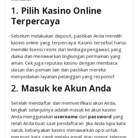
1.
Pilih Kasino Online
Terpercaya
Sebelum melakukan deposit, pastikan Anda memilih
kasino online yang terpercaya. Kasino tersebut harus
memiliki lisensi resmi dari lembaga pengawas yang
diakui dan menawarkan lingkungan permainan yang
aman. Cek juga reputasi kasino dengan membaca
ulasan dari pemain lain dan pastikan mereka
menyediakan layanan pelanggan yang responsif.
2.
Masuk ke Akun Anda
Setelah mendaftar dan memverifikasi akun Anda,
langkah selanjutnya adalah masuk ke akun kasino
Anda menggunakan
username
dan
password
yang
telah Anda buat saat pendaftaran. Jika Anda lupa kata
sandi, kebanyakan kasino menawarkan opsi untuk
mereset kata sandi melalui email atau nomor telepon