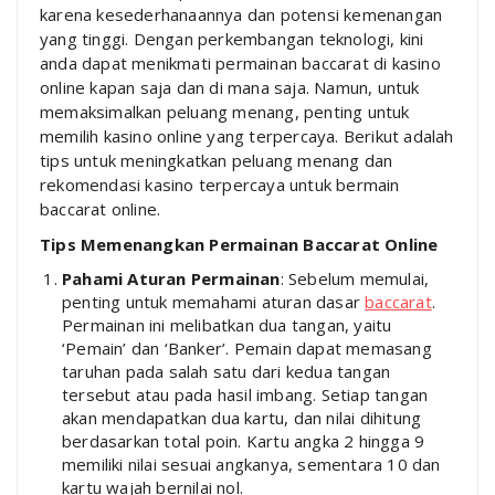
karena kesederhanaannya dan potensi kemenangan
yang tinggi. Dengan perkembangan teknologi, kini
anda dapat menikmati permainan baccarat di kasino
online kapan saja dan di mana saja. Namun, untuk
memaksimalkan peluang menang, penting untuk
memilih kasino online yang terpercaya. Berikut adalah
tips untuk meningkatkan peluang menang dan
rekomendasi kasino terpercaya untuk bermain
baccarat online.
Tips Memenangkan Permainan Baccarat Online
Pahami Aturan Permainan
: Sebelum memulai,
penting untuk memahami aturan dasar
baccarat
.
Permainan ini melibatkan dua tangan, yaitu
‘Pemain’ dan ‘Banker’. Pemain dapat memasang
taruhan pada salah satu dari kedua tangan
tersebut atau pada hasil imbang. Setiap tangan
akan mendapatkan dua kartu, dan nilai dihitung
berdasarkan total poin. Kartu angka 2 hingga 9
memiliki nilai sesuai angkanya, sementara 10 dan
kartu wajah bernilai nol.