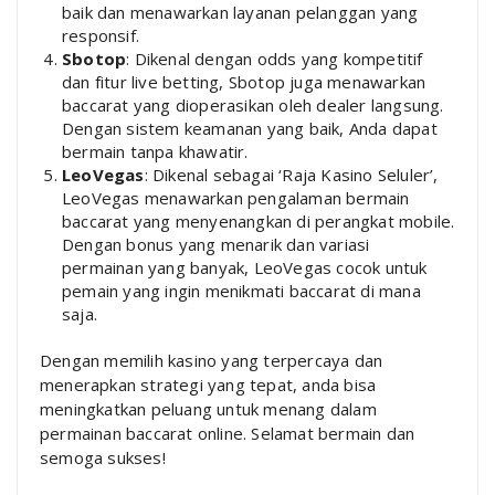
baik dan menawarkan layanan pelanggan yang
responsif.
Sbotop
: Dikenal dengan odds yang kompetitif
dan fitur live betting, Sbotop juga menawarkan
baccarat yang dioperasikan oleh dealer langsung.
Dengan sistem keamanan yang baik, Anda dapat
bermain tanpa khawatir.
LeoVegas
: Dikenal sebagai ‘Raja Kasino Seluler’,
LeoVegas menawarkan pengalaman bermain
baccarat yang menyenangkan di perangkat mobile.
Dengan bonus yang menarik dan variasi
permainan yang banyak, LeoVegas cocok untuk
pemain yang ingin menikmati baccarat di mana
saja.
Dengan memilih kasino yang terpercaya dan
menerapkan strategi yang tepat, anda bisa
meningkatkan peluang untuk menang dalam
permainan baccarat online. Selamat bermain dan
semoga sukses!