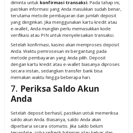
diminta untuk
konfirmasi transaksi
. Pada tahap ini,
pastikan informasi yang Anda masukkan sudah benar,
terutama metode pembayaran dan jumlah deposit
yang diinginkan. Jika menggunakan kartu kredit atau
e-wallet, Anda mungkin perlu memasukkan kode
verifikasi atau PIN untuk menyelesaikan transaksi.
Setelah konfirmasi, kasino akan memproses deposit
Anda. Waktu pemrosesan ini bergantung pada
metode pembayaran yang Anda pilih. Deposit
dengan kartu kredit atau e-wallet biasanya diproses
secara instan, sedangkan transfer bank bisa
memakan waktu hingga beberapa hari.
7.
Periksa Saldo Akun
Anda
Setelah deposit berhasil, pastikan untuk memeriksa
saldo akun Anda. Biasanya, saldo Anda akan
diperbarui secara otomatis. Jika saldo belum
terupdate, coba refresh halaman atau keluar dan