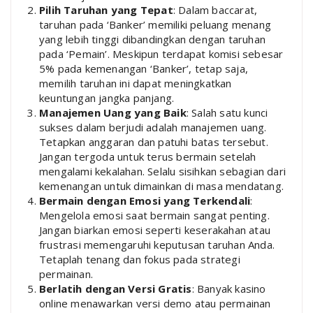
Pilih Taruhan yang Tepat
: Dalam baccarat,
taruhan pada ‘Banker’ memiliki peluang menang
yang lebih tinggi dibandingkan dengan taruhan
pada ‘Pemain’. Meskipun terdapat komisi sebesar
5% pada kemenangan ‘Banker’, tetap saja,
memilih taruhan ini dapat meningkatkan
keuntungan jangka panjang.
Manajemen Uang yang Baik
: Salah satu kunci
sukses dalam berjudi adalah manajemen uang.
Tetapkan anggaran dan patuhi batas tersebut.
Jangan tergoda untuk terus bermain setelah
mengalami kekalahan. Selalu sisihkan sebagian dari
kemenangan untuk dimainkan di masa mendatang.
Bermain dengan Emosi yang Terkendali
:
Mengelola emosi saat bermain sangat penting.
Jangan biarkan emosi seperti keserakahan atau
frustrasi memengaruhi keputusan taruhan Anda.
Tetaplah tenang dan fokus pada strategi
permainan.
Berlatih dengan Versi Gratis
: Banyak kasino
online menawarkan versi demo atau permainan