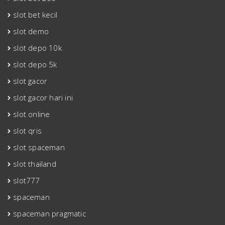
slot bet kecil
slot demo
slot depo 10k
slot depo 5k
slot gacor
slot gacor hari ini
slot online
slot qris
slot spaceman
slot thailand
slot777
spaceman
spaceman pragmatic