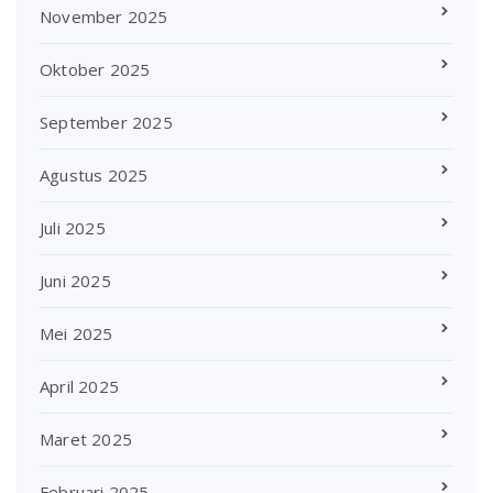
November 2025
Oktober 2025
September 2025
Agustus 2025
Juli 2025
Juni 2025
Mei 2025
April 2025
Maret 2025
Februari 2025