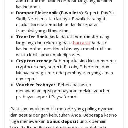
Anda untuk melakukan deposit langsung ke akun
kasino Anda.
Dompet Elektronik (E-wallets)
: Seperti PayPal,
Skrill, Neteller, atau lainnya. E-wallets sangat
disukai karena kemudahan dan kecepatan
transaksi yang ditawarkan.
Transfer Bank
: Anda dapat mentransfer uang
langsung dari rekening bank
baccarat
Anda ke
kasino online, meskipun biasanya membutuhkan
waktu lebih lama untuk diproses.
Cryptocurrency
: Beberapa kasino kini menerima
cryptocurrency seperti Bitcoin, Ethereum, dan
lainnya sebagai metode pembayaran yang aman
dan cepat.
Voucher Prabayar
: Beberapa kasino
menawarkan opsi pembayaran melalui voucher
prabayar seperti Paysafecard.
Pastikan untuk memilih metode yang paling nyaman
dan sesuai dengan kebutuhan Anda. Beberapa kasino
juga menawarkan
bonus deposit
untuk pemain
baru, jadi pastikan untuk memeriksa apakah ada