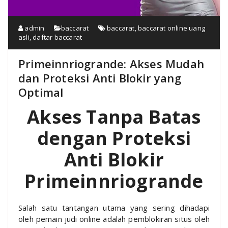
admin
baccarat
baccarat
,
baccarat online uang
asli
,
daftar baccarat
Primeinnriogrande: Akses Mudah
dan Proteksi Anti Blokir yang
Optimal
Akses Tanpa Batas
dengan Proteksi
Anti Blokir
Primeinnriogrande
Salah satu tantangan utama yang sering dihadapi
oleh pemain judi online adalah pemblokiran situs oleh