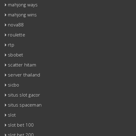
mahjong ways
mahjong wins
nova88
roulette
rtp
sbobet
scatter hitam
server thailand
sicbo
situs slot gacor
situs spaceman
slot
slot bet 100
slot bet 200