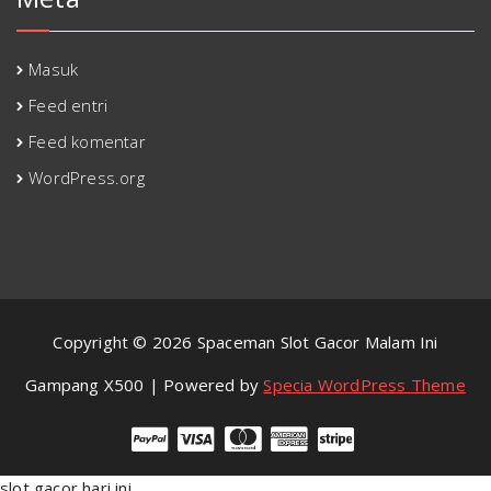
Masuk
Feed entri
Feed komentar
WordPress.org
Copyright © 2026 Spaceman Slot Gacor Malam Ini
Gampang X500 | Powered by
Specia WordPress Theme
slot gacor hari ini