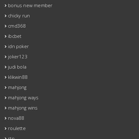
bonus new member
chicky run
cmd368
ibcbet
idn poker
joker123
judi bola
klikwin88
mahjong
mahjong ways
mahjong wins
nova88
roulette
rtp