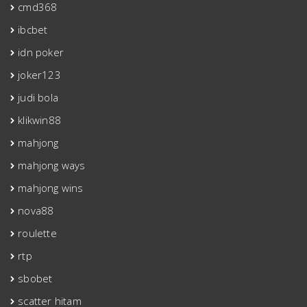
cmd368
ibcbet
idn poker
joker123
judi bola
klikwin88
mahjong
mahjong ways
mahjong wins
nova88
roulette
rtp
sbobet
scatter hitam