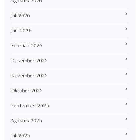
Agustus 2026
Juli 2026
Juni 2026
Februari 2026
Desember 2025
November 2025
Oktober 2025
September 2025
Agustus 2025
Juli 2025