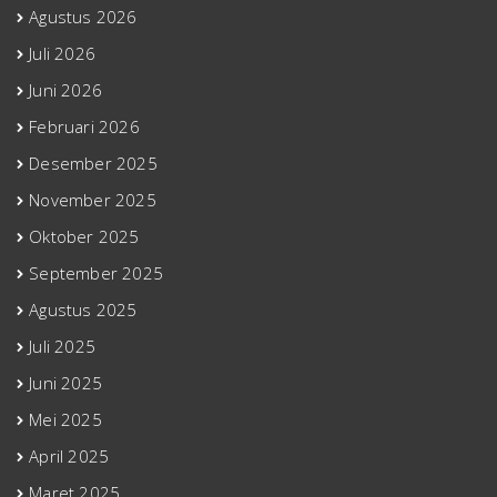
Agustus 2026
Juli 2026
Juni 2026
Februari 2026
Desember 2025
November 2025
Oktober 2025
September 2025
Agustus 2025
Juli 2025
Juni 2025
Mei 2025
April 2025
Maret 2025