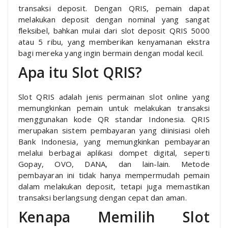
transaksi deposit. Dengan QRIS, pemain dapat
melakukan deposit dengan nominal yang sangat
fleksibel, bahkan mulai dari slot deposit QRIS 5000
atau 5 ribu, yang memberikan kenyamanan ekstra
bagi mereka yang ingin bermain dengan modal kecil.
Apa itu Slot QRIS?
Slot QRIS adalah jenis permainan slot online yang
memungkinkan pemain untuk melakukan transaksi
menggunakan kode QR standar Indonesia. QRIS
merupakan sistem pembayaran yang diinisiasi oleh
Bank Indonesia, yang memungkinkan pembayaran
melalui berbagai aplikasi dompet digital, seperti
Gopay, OVO, DANA, dan lain-lain. Metode
pembayaran ini tidak hanya mempermudah pemain
dalam melakukan deposit, tetapi juga memastikan
transaksi berlangsung dengan cepat dan aman.
Kenapa Memilih Slot