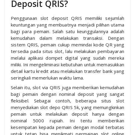
Deposit QRIS?
Penggunaan slot deposit QRIS memiliki sejumlah
keuntungan yang membuatnya menjadi pilihan utama
bagi para pemain. Salah satu keunggulannya adalah
kemudahan dalam melakukan transaksi. Dengan
sistem QRIS, pemain cukup memindai kode QR yang
tersedia pada situs slot, lalu melakukan pembayaran
melalui aplikasi dompet digital yang sudah mereka
miliki. Ini mengeliminasi kebutuhan untuk memasukkan
detail kartu kredit atau melakukan transfer bank yang
seringkali memerlukan waktu lama.
Selain itu, slot via QRIS juga memberikan kemudahan
bagi pemain dengan nominal deposit yang sangat
fleksibel. Sebagai contoh, beberapa situs slot
menyediakan slot depo QRIS 5k, yang memungkinkan
pemain untuk melakukan deposit hanya dengan
nominal 5000 rupiah. Ini tentu memberikan
kesempatan kepada pemain dengan modal terbatas
untuk tetap bisa menikmati permainan slot online